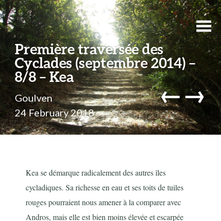
Première traversée des
Cyclades (septembre 2014) –
8/8 – Kea
←
→
Goulven
24 February 2018
Kea se démarque radicalement des autres îles
cycladiques. Sa richesse en eau et ses toits de tuiles
rouges pourraient nous amener à la comparer avec
Andros, mais elle est bien moins élevée et escarpée