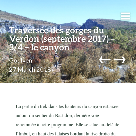
Traversée des gorges du
Verdon (septembre 2017) –
3/4 – le canyon
←
→
Goulven
27 March 2018
La partie du trek dans les hauteurs du canyon est axée
autour du sentier du Bastidon, dernière voie
renommée à notre programme. Elle se situe au-delà de
l’Imbut, en haut des falaises bordant la rive droite du