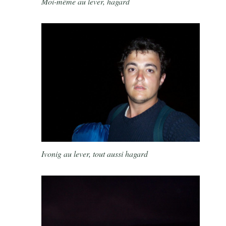
Moi-même au lever, hagard
Ivonig au lever, tout aussi hagard