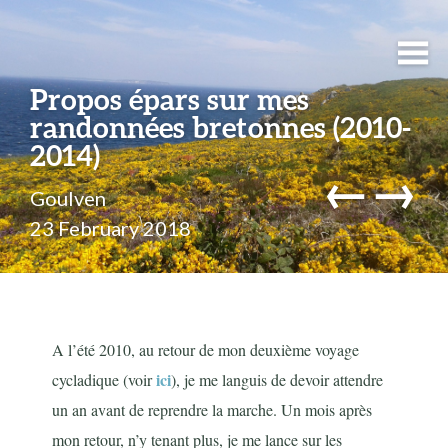
Propos épars sur mes
randonnées bretonnes (2010-
2014)
←
→
Goulven
23 February 2018
A l’été 2010, au retour de mon deuxième voyage
ici
cycladique (voir
), je me languis de devoir attendre
un an avant de reprendre la marche. Un mois après
mon retour, n’y tenant plus, je me lance sur les