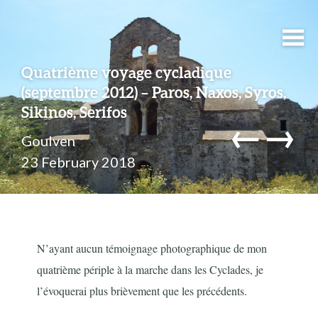
Quatrième voyage cycladique
(septembre 2012) – Paros, Naxos, Syros,
Sikinos, Serifos
←
→
Goulven
23 February 2018
N’ayant aucun témoignage photographique de mon
quatrième périple à la marche dans les Cyclades, je
l’évoquerai plus brièvement que les précédents.