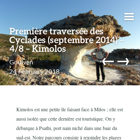
Première traversée des
Cyclades (septembre 2014) –
4/8 – Kimolos
←
→
Goulven
24 February 2018
Kimolos est une petite île faisant face à Milos ; elle est
aussi isolée que cette dernière est touristique. On y
débarque à Psathi, port nain niché dans une baie du
sud-est. Notre parcours consiste à rejoindre les plages