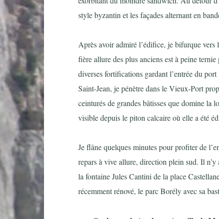
exorbitant du moindre sandwich. Au détour d’u
style byzantin et les façades alternant en band
Après avoir admiré l’édifice, je bifurque ver
fière allure des plus anciens est à peine tern
diverses fortifications gardant l’entrée du por
Saint-Jean, je pénètre dans le Vieux-Port propr
ceinturés de grandes bâtisses que domine la 
visible depuis le piton calcaire où elle a été éd
Je flâne quelques minutes pour profiter de l’e
repars à vive allure, direction plein sud. Il n
la fontaine Jules Cantini de la place Castella
récemment rénové, le parc Borély avec sa basti