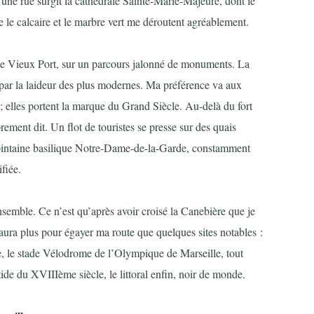
ne rue surgit la cathédrale Sainte-Marie-Majeure, dont le
e le calcaire et le marbre vert me déroutent agréablement.
s le Vieux Port, sur un parcours jalonné de monuments. La
ie par la laideur des plus modernes. Ma préférence va aux
t ; elles portent la marque du Grand Siècle. Au-delà du fort
ement dit. Un flot de touristes se presse sur des quais
lointaine basilique Notre-Dame-de-la-Garde, constamment
ifiée.
nsemble. Ce n’est qu’après avoir croisé la Canebière que je
’y aura plus pour égayer ma route que quelques sites notables :
ne, le stade Vélodrome de l’Olympique de Marseille, tout
de du XVIIIème siècle, le littoral enfin, noir de monde.