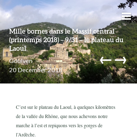
Mille bornes dans le Massif central
(printemps 2018) – 9/31 – le plateau du
Laoul
←
→
Goulven
20 December 2018
C’est sur le plateau du Laoul, à quelques kilomètres
de la vallée du Rhône, que nous achevons notre
marche à l’est et repiquons vers les gorges de
l’Ardèche.