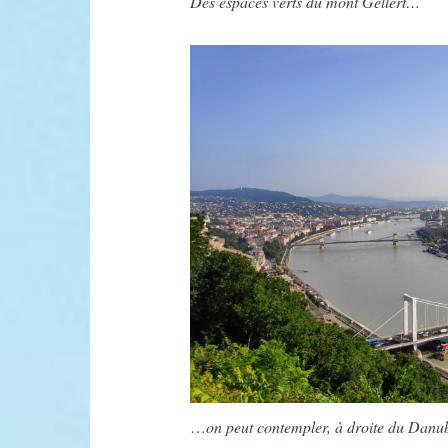
Des espaces verts du mont Gellért…
…
on peut contempler, à droite du Danub