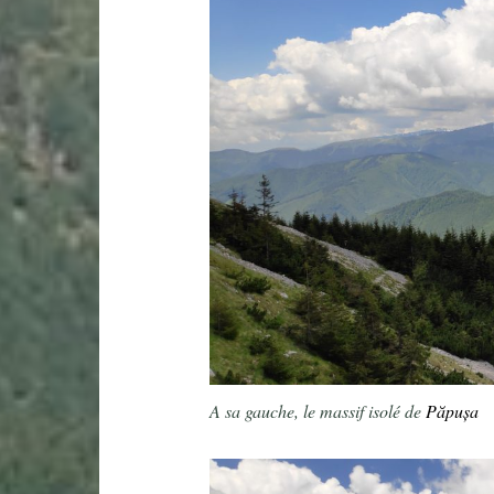
A sa gauche, le massif isolé de
Păpușa