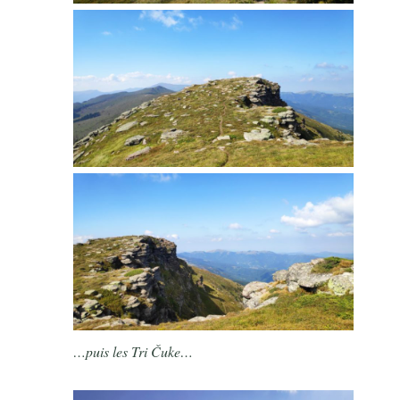
…puis les Tri Čuke…