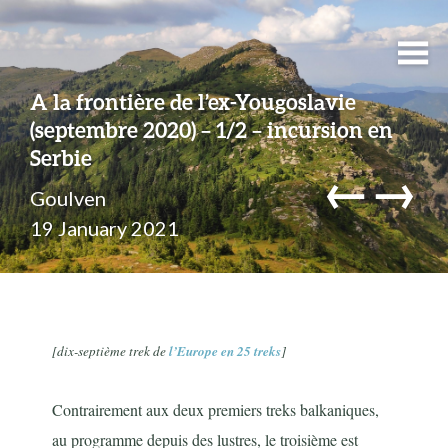
A la frontière de l’ex-Yougoslavie
(septembre 2020) – 1/2 – incursion en
Serbie
←
→
Goulven
19 January 2021
[dix-septième trek de
l’Europe en 25 treks
]
Contrairement aux deux premiers treks balkaniques,
au programme depuis des lustres, le troisième est