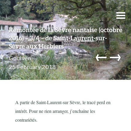
Remontée de la Sèvre nantaise (octobre
2016) – 3/4 – de Saint-Laurent-sur-
Sèvre aux Herbiers
←
→
Goulven
25 February 2018
A partir de Saint-Laurent-sur Sèvre, le tracé perd en
intérêt. Pour ne rien arranger, j’enchaîne les
contrariétés.