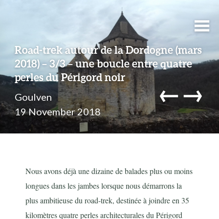
Road-trek autour de la Dordogne (mars
2018) – 3/3 – une boucle entre quatre
perles du Périgord noir
←
→
Goulven
19 November 2018
Nous avons déjà une dizaine de balades plus ou moins
longues dans les jambes lorsque nous démarrons la
plus ambitieuse du road-trek, destinée à joindre en 35
kilomètres quatre perles architecturales du Périgord