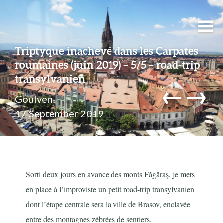
Triptyque inachevé dans les Carpates
roumaines (juin 2019) – 5/5 – road-trip
transylvanien
←
→
Goulven
17 September 2019
Sorti deux jours en avance des monts Făgăraș, je mets
en place à l’improviste un petit road-trip transylvanien
dont l’étape centrale sera la ville de Brasov, enclavée
entre des montagnes zébrées de sentiers.