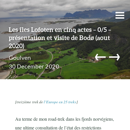
Les îles Lofoten en cinq actes – 0/5 –
présentation et visite de Bodø (aout
2020)
←
→
Goulven
30 December 2020
[
treizième
trek de
l’Europe en 25 treks
]
Au terme de mon road-trek dans les fjords norvégiens,
une ultime consultation de l’état des restrictions