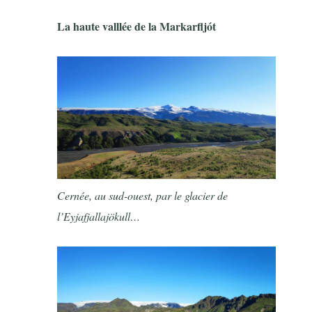
La haute valllée de la Markarfljót
Cernée, au sud-ouest, par le glacier de
l’Eyjafjallajökull…