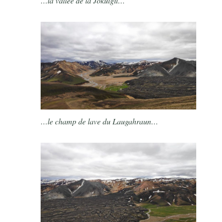
…la vallée de la Jökulgil…
…le champ de lave du Laugahraun…