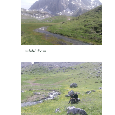
…imbibé d’eau…