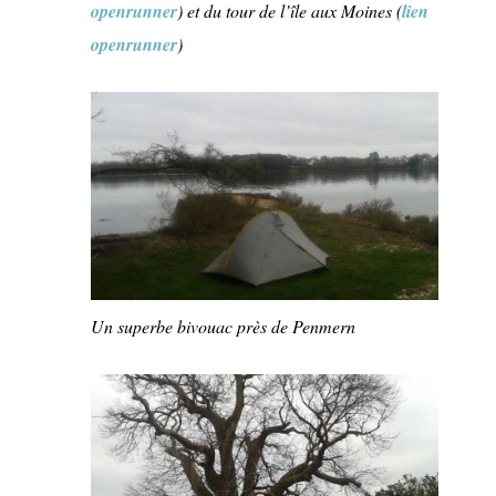
openrunner
) et du tour de l’île aux Moines (
lien
openrunner
)
Un superbe bivouac près de Penmern