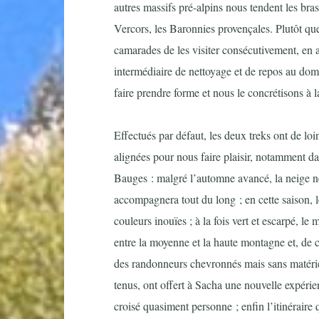
autres massifs pré-alpins nous tendent les bra
Vercors, les Baronnies provençales. Plutôt que
camarades de les visiter consécutivement, en 
intermédiaire de nettoyage et de repos au domi
faire prendre forme et nous le concrétisons à l
Effectués par défaut, les deux treks ont de loin
alignées pour nous faire plaisir, notamment dan
Bauges : malgré l’automne avancé, la neige ne 
accompagnera tout du long ; en cette saison, le
couleurs inouïes ; à la fois vert et escarpé, le
entre la moyenne et la haute montagne et, de c
des randonneurs chevronnés mais sans matérie
tenus, ont offert à Sacha une nouvelle expérien
croisé quasiment personne ; enfin l’itinéraire 