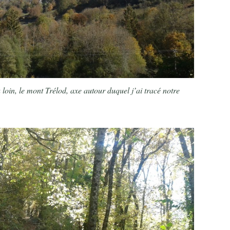
 loin, le mont Trélod, axe autour duquel j’ai tracé notre